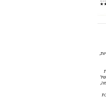
ות,
ת
של
ה,
בת