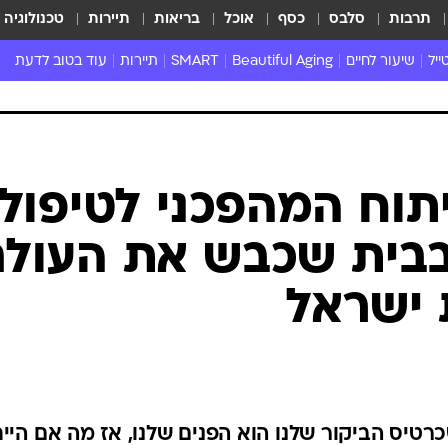
תרבות
סלבס
כסף
אוכל
בריאות
תיירות
טכנולוגיה
ייל
שיעור לחיים
Beautiful Aging
SMART
תיירות
עוד בטוב לדעת
צו השעה
נדל"ן
כללי
כלכלה
תוח המהפכני לטיפולי
פאבלו
ג בבית שכבש את העול
 ישראל
שכרטיס הביקור שלנו הוא הפנים שלנו, אז מה אם היי