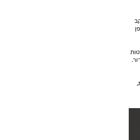
קב
ן
טות
ר.
,