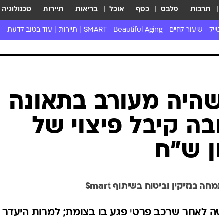
תרבות
סלבס
כסף
אוכל
בריאות
תיירות
טכנולוגיה
ייל
שיעור לחיים
Beautiful Aging
SMART
תיירות
עוד בטוב לדעת
צו השעה
נדל"ן
כללי
כלכלה
שהיה מעורב בתאונה
פאבלו
בה קיבל פיצוי של
 בנזיקין וביטוח בשיתוף Smart
ע באורח קשה לאחר שרכב פרטי פגע בו בצומת; למרות היעדר