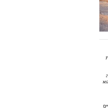
ת
ה
וא
ים