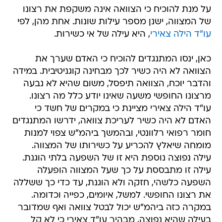
על מנת להוכיח כי הצוואה אינה משקפת את רצונו
של המצווה, ישנן מספר עילות שונות. אחת מהן, לפי
עו"ד הילה צאירי
, היא עילה של אי כשירות.
כאן, ינסו המתנגדים להוכיח כי האדם שערך את
הצוואה לא היה כשיר לכך מבחינה קוגניטיבית. במידה
והדבר יוכח, הצוואה תיפסל, משום שהיא לא נבעה
מרצונו החופשי משעה שאינו יודע כלל מה רצונו.
עו"ד הילה צאירי מציינת כי במקרים של חשד כי
האדם לא היה כשיר לעריכת צוואה, ידרשו המתנגדים
חומר רפואי רלוונטי, ובהמשך ביהמ"ש צפוי למנות
מומחה שיאלץ להכריע על כשירותו של המצווה.
עילה נפוצה נוספת היא זו של השפעה בלתי הוגנת.
עילה זו מתבססת על כך שעל המצווה הופעלה
השפעה כלשהי, חזקה ולא הוגנת, עד כדי כך ששללה
את רצונו החופשי. למשל, איומים, כפייה וכדומה.
במקרה כזה ביהמ"ש יכול לבטל צוואה ואף שמדובר
בעילה שהיא נפוצה, מבהיר עו"ד צאירי כי לא קל